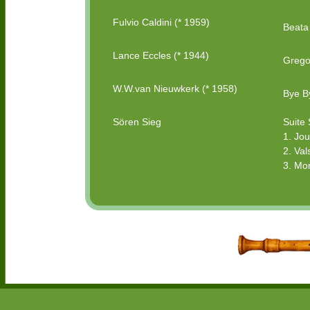
Fulvio Caldini (* 1959)
Beata
Lance Eccles (* 1944)
Grego
W.W.van Nieuwkerk (* 1958)
Bye B
Sören Sieg
Suite
1. Jo
2. Val
3. Mo