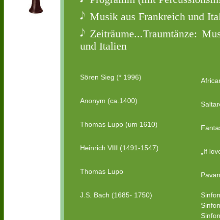
Musik aus Frankreich und Ita
Zeiträume...Traumtänze: Mus
und Italien
Sören Sieg (* 1996)
Afric
Anonym (ca.1400)
Saltar
Thomas Lupo (um 1610)
Fanta
Heinrich VIII (1491-1547)
„If lo
Thomas Lupo
Pava
J.S. Bach (1685- 1750)
Sinfon
Sinfo
Sinfon